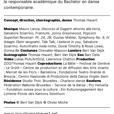
le responsable académique du Bachelor en danse
contemporaine.
Concept, direction, choréographie, danse
Thomas Hauert
Musique
Mauro Lanza,
Discorso di Gagarin attorno alla terra
,
Salvatore Sciarrino,
Frantumi
, Jonny Greenwood,
Popcorn
Superhet Receiver: Pt. 2A, 2B
, Gustav Mahler,
Symphony No. 9, IV.
Adagio (Sehr langsam)
, Talk Talk,
I believe in you
, Salvatore
Sciarrino,
Autoritratto nella notte
, Duval Timothy & Rosie Lowe,
Gonna Be
Costumes
Chevalier-Masson
Lumière
Bert Van Dijck
Scénographie
Thomas Hauert, Bert Van Dijck
Son
Bart Celis
Vidéo
Lukas Pich/ArtGrid, Lawrence Chatton
Production
ZOO/Thomas Hauert
Coproductions
La Bâtie – Festival de Genève
; Le Grütli – Centre de production et de diffusion des Arts vivants
; Mercat de les Flors – Barcelona ; Fondazione Teatro Grande di
Brescia ; Centro Nazionale di Produzione della Danza Virgilio Sieni
Résidence
Studio Thor, Bruxelles ; Charleroi danse
Soutiens
Fédération Wallonie-Bruxelles – Service de la danse ; Pro Helvetia
– Fondation suisse pour la culture ; Ein Kulturengagement des
Lotterie-Fonds des Kantons Solothurn
Photos
© Bert Van Dijck © Olivier Miche
www.zoo-thomashauert.net