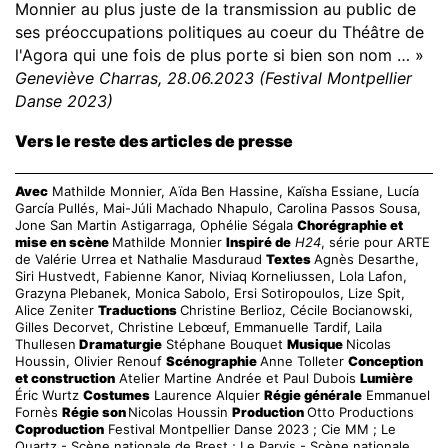
Monnier au plus juste de la transmission au public de
ses préoccupations politiques au coeur du Théâtre de
l'Agora qui une fois de plus porte si bien son nom … »
Geneviève Charras, 28.06.2023
(Festival Montpellier
Danse 2023)
Vers le reste des articles de presse
Avec
Mathilde Monnier, Aïda Ben Hassine, Kaïsha Essiane, Lucía
García Pullés, Mai-Júli Machado Nhapulo, Carolina Passos Sousa,
Jone San Martin Astigarraga, Ophélie Ségala
Chorégraphie et
mise en scène
Mathilde Monnier
Inspiré de
H24
, série pour ARTE
de Valérie Urrea et Nathalie Masduraud
Textes
Agnès Desarthe,
Siri Hustvedt, Fabienne Kanor, Niviaq Korneliussen, Lola Lafon,
Grazyna Plebanek, Monica Sabolo, Ersi Sotiropoulos, Lize Spit,
Alice Zeniter
Traductions
Christine Berlioz, Cécile Bocianowski,
Gilles Decorvet, Christine Lebœuf, Emmanuelle Tardif, Laila
Thullesen
Dramaturgie
Stéphane Bouquet
Musique
Nicolas
Houssin, Olivier Renouf
Scénographie
Anne Tolleter
Conception
et construction
Atelier Martine Andrée et Paul Dubois
Lumière
Éric Wurtz
Costumes
Laurence Alquier
Régie générale
Emmanuel
Fornès
Régie son
Nicolas Houssin
Production
Otto Productions
Coproduction
Festival Montpellier Danse 2023 ; Cie MM ; Le
Quartz - Scène nationale de Brest ; Le Parvis - Scène nationale