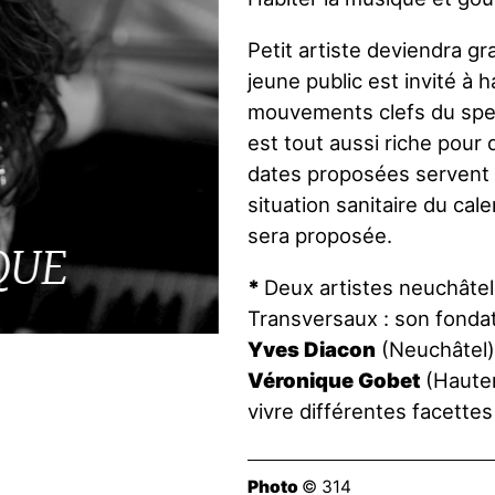
Petit artiste deviendra gr
jeune public est invité à 
mouvements clefs du spect
est tout aussi riche pour q
dates proposées servent d
situation sanitaire du cal
sera proposée.
QUE
*
Deux artistes neuchâte
Transversaux : son fonda
Yves Diacon
(Neuchâtel),
Véronique Gobet
(Hauter
vivre différentes facettes
Photo
© 314