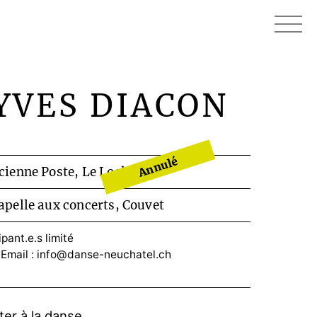
YVES DIACON
Annulé
cienne Poste, Le Locle
apelle aux concerts, Couvet
ant.e.s limité
 Email :
info@danse-neuchatel.ch
ter à la danse