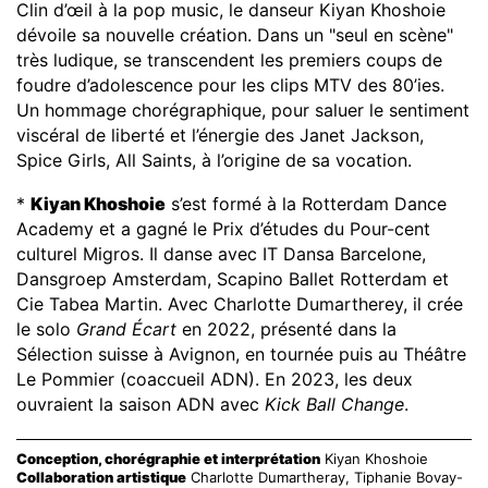
Clin d’œil à la pop music, le danseur Kiyan Khoshoie
dévoile sa nouvelle création. Dans un "seul en scène"
très ludique, se transcendent les premiers coups de
foudre d’adolescence pour les clips MTV des 80’ies.
Un hommage chorégraphique, pour saluer le sentiment
viscéral de liberté et l’énergie des Janet Jackson,
Spice Girls, All Saints, à l’origine de sa vocation.
*
Kiyan Khoshoie
s’est formé à la Rotterdam Dance
Academy et a gagné le Prix d’études du Pour-cent
culturel Migros. Il danse avec IT Dansa Barcelone,
Dansgroep Amsterdam, Scapino Ballet Rotterdam et
Cie Tabea Martin. Avec Charlotte Dumartherey, il crée
le solo
Grand Écart
en 2022, présenté dans la
Sélection suisse à Avignon, en tournée puis au Théâtre
Le Pommier (coaccueil ADN). En 2023, les deux
ouvraient la saison ADN avec
Kick Ball Change
.
Conception, chorégraphie et interprétation
Kiyan Khoshoie
Collaboration artistique
Charlotte Dumartheray, Tiphanie Bovay-