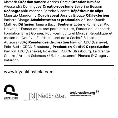
Klameth
Création sonore
Andrès Garcia
Création lumière
Alessandra Domingues
Création costume
Severine Besson
Scénographie
Vanessa Ferreira Vicente
Répétiteur de clips
Maurizio Mandorino
Coach vocal
Jessica Brouze
OEil extérieur
Barbara Giongo
Administration et production
Mélinda Quadir-
Mathieu
Diffusion
Tamara Bacci
Soutiens
Loterie Romande, Pro
Helvetia - Fondation suisse pour la culture, Fondation Leenaards,
Fondation Ernst Göhner, Pour-cent culturel Migros, République et
canton de Genève, Fonds culturel de la Société Suisse des
Auteurs (SSA)
Résidences de création
Pavillon ADC (Genève),
Pôle-Sud - CDCN Strasbourg
Production
KardiaK
Coproduction
Pavillon ADC (Genève), Pôle-Sud - CDCN Strasbourg, La Grange
Centre / Arts et Sciences / UNIL (Lausanne)
Photos
© Gregory
Batardon
www.kiyankhoshoie.com