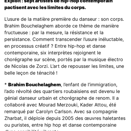
Exploit : sept artistes de hip
-
hop contemporain
pactisent avec les limites du corps.
L’usure de la matière première du danseur : son corps.
Brahim Bouchelaghem aborde ce thème de manière
fructueuse : par la mesure, la résistance et la
persistance. Comment transcender l’usure inéluctable,
en processus créatif ? Entre hip-hop et danse
contemporaine, six interprètes rejoignent le
chorégraphe sur scène, portés par la musique électro
de Nicolas de Zorzi. L’art de repousser les limites, une
belle leçon de ténacité !
*
Brahim Bouchelaghem
, l’enfant de l’immigration,
l’ado révolté des quartiers roubaisiens est devenu le
génial danseur urbain et chorégraphe de renom. Il a
collaboré avec Mourad Merzouki, Kader Attou, été
remarqué par Carolyn Carlson. Avec sa compagnie
Zharbat, il déploie depuis 2005 des œuvres haletantes
ou puristes, entre hip hop et danse contemporaine