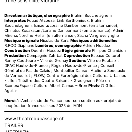
d’une sensibilité vibrante.
Direction artistique, chorégraphie
Brahim Bouchelaghem
Interprètes
Fouad Atzouza, Link Berthomieux, Brahim
Bouchelaghem, Ismaera/Loraine Dambermont (en alternance),
Chinatsu Kosakatani/Loraine Dambermont (en alternance), Admir
Mirena/Nordine Hellali (en alternance), Sacha Vangrevelynghe
Musique originale
Nicolas de Zorzi
Musiques additionnelles
R.ROO Diaphane
Lumières, scénographie
Adrien Hosdez
Construction
Quentin Hosdez
Régie générale
Philippe Chambion
Production
Compagnie Zahrbat
Coproduction
Espace Culturel
Ronny Coutteure - Ville de Grenay
Soutiens
Ville de Roubaix ;
DRAC Hauts-de-France ; Région Hauts-de-France ; Conseil
Général du Pas de Calais ; Montpellier Danse ; Atelier à Spectacle
de Vernouillet ; FLOW, Centre Eurorégional des Cultures Urbaines
- Lille ; Théâtre des Quatre Saisons - Gradignan ; Pôle en
Scènes/Espace Culturel Albert Camus – Bron
Photo
© Gilles
Aguilar
Merci
à l'Ambassade de France pour son soutien aux projets de
coopération franco-suisses 2023 de l’ADN
www.theatredupassage.ch
TRAILER