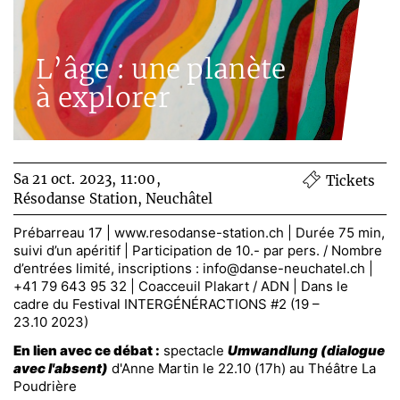
L’âge : une planète
à explorer
Sa 21 oct. 2023, 11:00,
Tickets
Résodanse Station, Neuchâtel
Prébarreau 17 | www.resodanse-station.ch | Durée 75 min,
suivi d’un apéritif | Participation de 10.- par pers. / Nombre
d’entrées limité, inscriptions :
info@danse-neuchatel.ch
|
+41 79 643 95 32 | Coacceuil Plakart / ADN |
Dans le
cadre du Festival INTERGÉNÉRACTIONS #2 (19 –
23.10 2023)
En lien avec ce débat :
spectacle
Umwandlung (dialogue
avec l'absent)
d'Anne Martin le 22.10 (17h) au Théâtre La
Poudrière