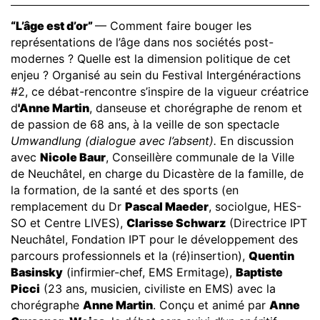
“L’âge est d’or”
— Comment faire bouger les
représentations de l’âge dans nos sociétés post-
modernes ? Quelle est la dimension politique de cet
enjeu ? Organisé au sein du
Festival Intergénéractions
#2
, ce débat-rencontre s’inspire de la vigueur créatrice
d
'Anne Martin
, danseuse et chorégraphe de renom et
de passion de 68 ans, à la veille de son spectacle
Umwandlung (dialogue avec l’absent).
En discussion
avec
Nicole Baur
, Conseillère communale de la Ville
de Neuchâtel, en charge du Dicastère de la famille, de
la formation, de la santé et des sports (en
remplacement du Dr
Pascal Maeder
, sociolgue, HES-
SO et Centre LIVES),
Clarisse Schwarz
(Directrice IPT
Neuchâtel, Fondation IPT pour le développement des
parcours professionnels et la (ré)insertion),
Quentin
Basinsky
(infirmier-chef, EMS Ermitage),
Baptiste
Picci
(23 ans, musicien, civiliste en EMS) avec la
chorégraphe
Anne Martin
. Conçu et animé par
Anne