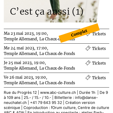
C’est ça aussi (1)
Complet
Ma 23 mai 2023, 19:00,
Tickets
Temple Allemand, La Chaux‑de‑Fonds
Me 24 mai 2023, 17:00,
Tickets
Temple Allemand, La Chaux‑de‑Fonds
Je 25 mai 2023, 19:00,
Tickets
Temple Allemand, La Chaux‑de‑Fonds
Ve 26 mai 2023, 19:00,
Tickets
Temple Allemand, La Chaux‑de‑Fonds
Rue du Progrès 12 |
www.abc-culture.ch
| Durée 1h | De 9
à 109 ans | 25.- / 15.- / 10.- | Billetterie :
info@danse-
neuchatel.ch |
+41 79 643 95 32 | Création version
scénique | Coproduction : fOrum culture, Centre de culture
ABC & ADN | En introduction au spectacle : atelier flash-