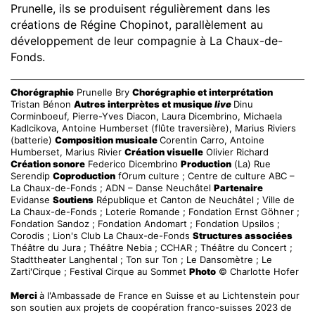
Prunelle, ils se produisent régulièrement dans les
créations de Régine Chopinot, parallèlement au
développement de leur compagnie à La Chaux-de-
Fonds.
Chorégraphie
Prunelle Bry
C
horégraphie et interprétation
Tristan Bénon
Autres interprètes et musique
live
Dinu
Corminboeuf, Pierre-Yves Diacon, Laura Dicembrino, Michaela
Kadlcikova, Antoine Humberset (flûte traversière), Marius Riviers
(batterie)
Composition musicale
Corentin Carro, Antoine
Humberset, Marius Rivier
Création visuelle
Olivier Richard
Création sonore
Federico Dicembrino
Production
(La) Rue
Serendip
Coproduction
fOrum culture ; Centre de culture ABC –
La Chaux-de-Fonds ; ADN – Danse Neuchâtel
Partenaire
Evidanse
Soutiens
République et Canton de Neuchâtel ; Ville de
La Chaux-de-Fonds ; Loterie Romande ; Fondation Ernst Göhner ;
Fondation Sandoz ; Fondation Andomart ; Fondation Upsilos ;
Corodis ; Lion's Club La Chaux-de-Fonds
Structures associées
Théâtre du Jura ; Théâtre Nebia ; CCHAR ; Théâtre du Concert ;
Stadttheater Langhental ; Ton sur Ton ; Le Dansomètre ; Le
Zarti'Cirque ; Festival Cirque au Sommet
Photo
© Charlotte Hofer
Merci
à l'Ambassade de France en Suisse et au Lichtenstein pour
son soutien aux projets de coopération franco-suisses 2023 de