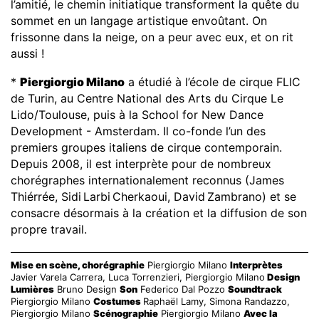
l’amitié, le chemin initiatique transforment la quête du
sommet en un langage artistique envoûtant. On
frissonne dans la neige, on a peur avec eux, et on rit
aussi !
*
Piergiorgio Milano
a étudié à l’école de cirque FLIC
de Turin, au Centre National des Arts du Cirque Le
Lido/Toulouse, puis à la School for New Dance
Development - Amsterdam. Il co-fonde l’un des
premiers groupes italiens de cirque contemporain.
Depuis 2008, il est interprète pour de nombreux
chorégraphes internationalement reconnus (James
Thiérrée, Sidi
Larbi
Cherkaoui, David
Zambrano) et se
consacre désormais à la création et la diffusion de son
propre travail.
Mise en scène, chorégraphie
Piergiorgio Milano
Interprètes
Javier Varela Carrera, Luca Torrenzieri, Piergiorgio Milano
Design
Lumières
Bruno Design
Son
Federico Dal Pozzo
Soundtrack
Piergiorgio Milano
Costumes
Raphaël Lamy, Simona Randazzo,
Piergiorgio Milano
Scénographie
Piergiorgio Milano
Avec la