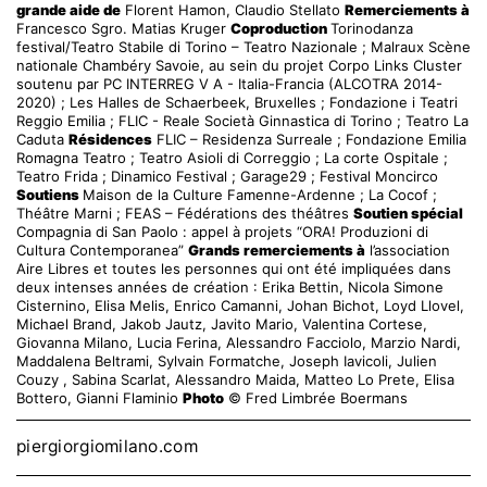
grande aide de
Florent Hamon, Claudio Stellato
Remerciements à
Francesco Sgro. Matias Kruger
Coproduction
Torinodanza
festival/Teatro Stabile di Torino – Teatro Nazionale ; Malraux Scène
nationale Chambéry Savoie, au sein du projet Corpo Links Cluster
soutenu par PC INTERREG V A - Italia-Francia (ALCOTRA 2014-
2020) ; Les Halles de Schaerbeek, Bruxelles ; Fondazione i Teatri
Reggio Emilia ; FLIC - Reale Società Ginnastica di Torino ; Teatro La
Caduta
Résidences
FLIC – Residenza Surreale ; Fondazione Emilia
Romagna Teatro ; Teatro Asioli di Correggio ; La corte Ospitale ;
Teatro Frida ; Dinamico Festival ; Garage29 ; Festival Moncirco
Soutiens
Maison de la Culture Famenne-Ardenne ; La Cocof ;
Théâtre Marni ; FEAS – Fédérations des théâtres
Soutien spécial
Compagnia di San Paolo : appel à projets “ORA! Produzioni di
Cultura Contemporanea”
Grands remerciements à
l’association
Aire Libres et toutes les personnes qui ont été impliquées dans
deux intenses années de création : Erika Bettin, Nicola Simone
Cisternino, Elisa Melis, Enrico Camanni, Johan Bichot, Loyd Llovel,
Michael Brand, Jakob Jautz, Javito Mario, Valentina Cortese,
Giovanna Milano, Lucia Ferina, Alessandro Facciolo, Marzio Nardi,
Maddalena Beltrami, Sylvain Formatche, Joseph Iavicoli, Julien
Couzy , Sabina Scarlat, Alessandro Maida, Matteo Lo Prete, Elisa
Bottero, Gianni Flaminio
Photo
© Fred Limbrée Boermans
piergiorgiomilano.com