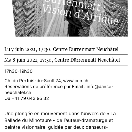
D
ü
r
r
e
n
m
a
t
t
is
io
n
d
'A
f
r
iq
u
: V
e
Lu 7 juin 2021, 17:30,
Centre Dürrenmatt Neuchâtel
Ma 8 juin 2021, 17:30,
Centre Dürrenmatt Neuchâtel
17h30-19h30
Ch. du Pertuis-du-Sault 74, www.cdn.ch
Réservations de préférence par Email :
info@danse-
neuchatel.ch
Ou +41 79 643 95 32
Une plongée en mouvement dans l’univers de « La
Ballade du Minotaure » de l’auteur-dramaturge et
peintre visionnaire, guidée par deux danseurs-