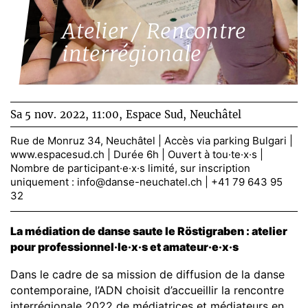
Atelier / Rencontre
interrégionale
Sa 5 nov. 2022, 11:00,
Espace Sud, Neuchâtel
Rue de Monruz 34, Neuchâtel | Accès via parking Bulgari |
www.espacesud.ch | Durée 6h | Ouvert à tou·te·x·s |
Nombre de participant·e·x·s limité, sur inscription
uniquement :
info@danse-neuchatel.ch
| +41 79 643 95
32
La médiation de danse saute le Röstigraben : atelier
pour professionnel·le·x·s et amateur·e·x·s
Dans le cadre de sa mission de diffusion de la danse
contemporaine, l’ADN choisit d’accueillir la rencontre
interrégionale 2022 de médiatrices et médiateurs en