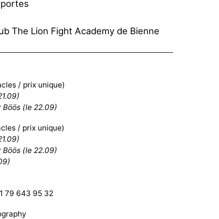
 portes
club The Lion Fight Academy de Bienne
acles / prix unique)
21.09)
 Böös (le 22.09)
cles / prix unique)
21.09)
 Böös (le 22.09)
09)
1 79 643 95 32
ography