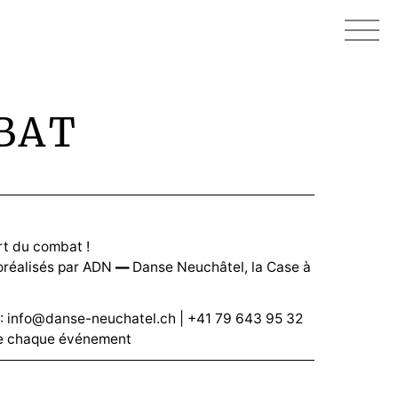
BAT
rt du combat !
oréalisés par ADN
—
Danse Neuchâtel, la Case à
:
info@danse-neuchatel.ch
| +41 79 643 95 32
de chaque événement